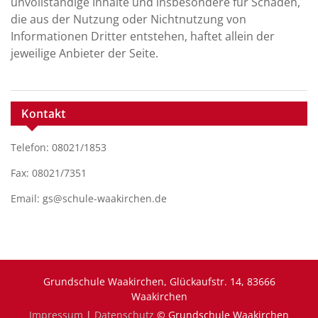
unvollständige Inhalte und insbesondere für Schäden,
die aus der Nutzung oder Nichtnutzung von
Informationen Dritter entstehen, haftet allein der
jeweilige Anbieter der Seite.
Kontakt
Telefon: 08021/1853
Fax: 08021/7351
Email: gs@schule-waakirchen.de
Grundschule Waakirchen, Glückaufstr. 14, 83666
Waakirchen
Impressum
|
Datenschutz
© Grundschule Waakirchen