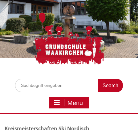
Skip
to
content
Search
for:
Menu
Kreismeisterschaften Ski Nordisch