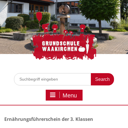
Skip
to
content
Search
for:
Menu
Ernährungsführerschein der 3. Klassen